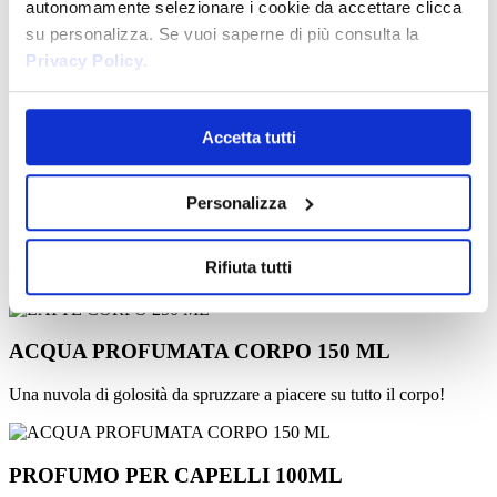
autonomamente selezionare i cookie da accettare clicca
su personalizza. Se vuoi saperne di più consulta la
Privacy Policy
.
Accetta tutti
Personalizza
LATTE CORPO 250 ML
Per una pelle idratata e dolce grazie alla formulazione arricchita con
Rifiuta tutti
olio di mandorle , Vitamina E e burro di Karité.
ACQUA PROFUMATA CORPO 150 ML
Una nuvola di golosità da spruzzare a piacere su tutto il corpo!
PROFUMO PER CAPELLI 100ML