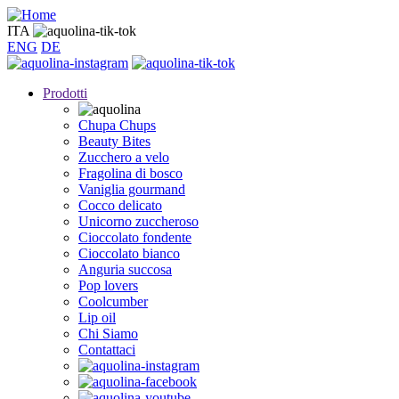
Salta
al
ITA
contenuto
ENG
DE
principale
Prodotti
Chupa Chups
Beauty Bites
Zucchero a velo
Fragolina di bosco
Vaniglia gourmand
Cocco delicato
Unicorno zuccheroso
Cioccolato fondente
Cioccolato bianco
Anguria succosa
Pop lovers
Coolcumber
Lip oil
Chi Siamo
Contattaci