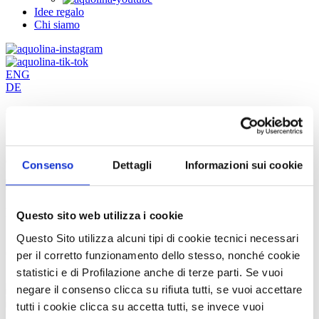
Idee regalo
Chi siamo
ENG
DE
Unicorno
zuccheroso
Lasciati avvolgere da una fragranza di pura fantasia. Una sorpresa
da indossare. Abbandonati alla golosità!
Consenso
Dettagli
Informazioni sui cookie
BAGNO DOCCIA 250 ML / 500 ML
Questo sito web utilizza i cookie
Questo Sito utilizza alcuni tipi di cookie tecnici necessari
Per un'esperienza sensoriale unica, nella vasca da bagno o sotto la
doccia. Avvolgente, delicato ed estremamente cremoso, profuma la
per il corretto funzionamento dello stesso, nonché cookie
pelle a lungo.
statistici e di Profilazione anche di terze parti. Se vuoi
negare il consenso clicca su rifiuta tutti, se vuoi accettare
tutti i cookie clicca su accetta tutti, se invece vuoi